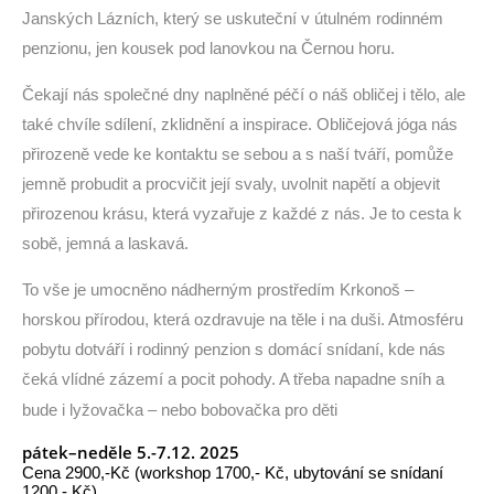
Janských Lázních
, který se uskuteční v útulném rodinném
penzionu, jen kousek pod lanovkou na Černou horu.
Čekají nás společné dny naplněné péčí o náš obličej i tělo, ale
také chvíle sdílení, zklidnění a inspirace. Obličejová jóga nás
přirozeně vede ke kontaktu se sebou a s naší tváří, pomůže
jemně probudit a procvičit její svaly, uvolnit napětí a objevit
přirozenou krásu, která vyzařuje z každé z nás. Je to
cesta k
sobě
, jemná a laskavá.
To vše je umocněno nádherným prostředím Krkonoš –
horskou přírodou, která ozdravuje na těle i na duši. Atmosféru
pobytu dotváří i rodinný penzion s domácí snídaní, kde nás
čeká vlídné zázemí a pocit pohody. A třeba napadne sníh a
bude i lyžovačka – nebo bobovačka pro děti
pátek–neděle 5.-7.12. 2025
Cena 2900,-Kč
(workshop 1700,- Kč, ubytování se snídaní
1200,- Kč)