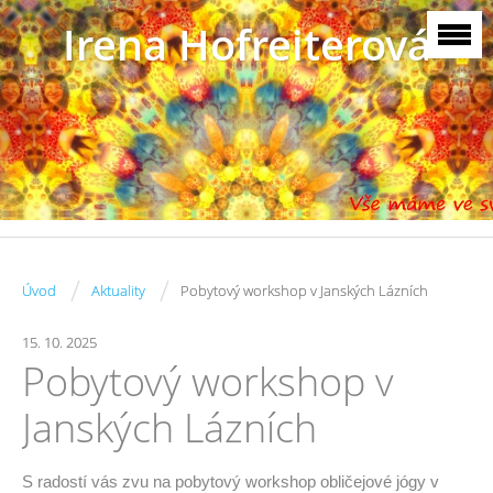
Irena Hofreiterová
/
/
Úvod
Aktuality
Pobytový workshop v Janských Lázních
15. 10. 2025
Pobytový workshop v
Janských Lázních
S radostí vás zvu na
pobytový workshop obličejové jógy v