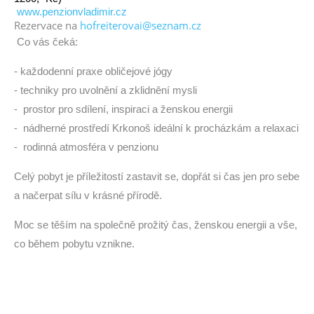
www.penzionvladimir.cz
Rezervace na
hofreiterovai@seznam.cz
Co vás čeká:
- každodenní praxe obličejové jógy
- techniky pro uvolnění a zklidnění mysli
-
prostor pro sdílení, inspiraci a ženskou energii
-
nádherné prostředí Krkonoš ideální k procházkám a relaxaci
-
rodinná atmosféra v penzionu
Celý pobyt je příležitostí zastavit se, dopřát si čas jen pro sebe
a načerpat sílu v krásné přírodě.
Moc se těším na společně prožitý čas, ženskou energii a vše,
co během pobytu vznikne.