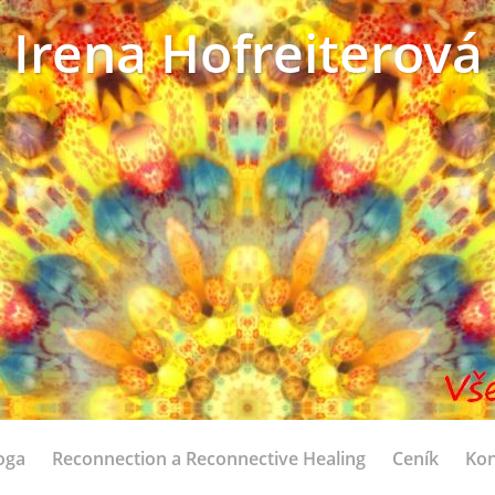
Irena Hofreiterová
oga
Reconnection a Reconnective Healing
Ceník
Kon