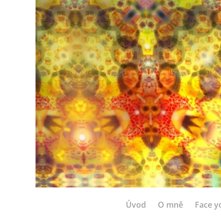
Úvod
O mně
Face y