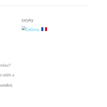
Jazyky
 krásu?
ní oběh a
domění,