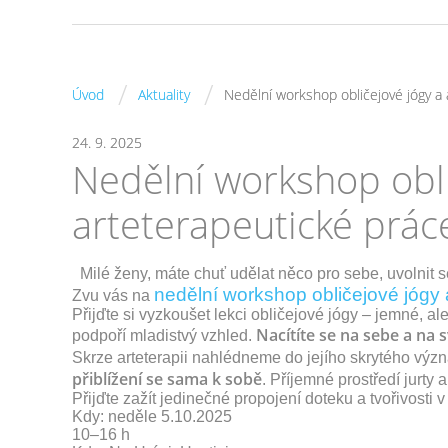
/
/
Úvod
Aktuality
Nedělní workshop obličejové jógy a 
24. 9. 2025
Nedělní workshop obli
arteterapeutické prác
Milé ženy, máte chuť udělat něco pro sebe, uvolnit se,
nedělní workshop obličejové jógy a
Zvu vás na
Přijďte si vyzkoušet lekci obličejové jógy – jemné, al
Nacítíte se na sebe a na s
podpoří mladistvý vzhled.
Skrze arteterapii nahlédneme do jejího skrytého vý
přiblížení se sama k sobě
. Příjemné prostředí jurty a
Přijďte zažít jedinečné propojení doteku a tvořivosti
Kdy: neděle 5.10.2025
10–16 h