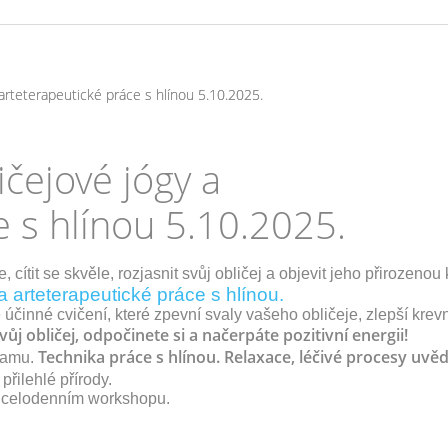
arteterapeutické práce s hlínou 5.10.2025.
čejové jógy a
e s hlínou 5.10.2025.
 cítit se skvěle, rozjasnit svůj obličej a objevit jeho přirozenou
 arteterapeutické práce s hlínou.
e účinné cvičení, které zpevní svaly vašeho obličeje, zlepší krev
vůj obličej, odpočinete si a načerpáte pozitivní energii!
Technika práce s hlínou. Relaxace, léčivé procesy uvě
znamu.
 přilehlé přírody.
 v celodenním workshopu.